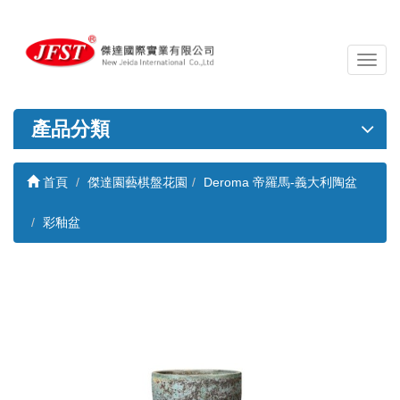
導
覽
列
開
產品分類
關
首頁
傑達園藝棋盤花園
Deroma 帝羅馬-義大利陶盆
彩釉盆