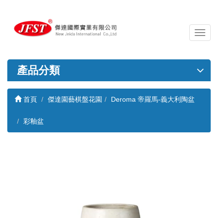
導
覽
列
開
產品分類
關
首頁
傑達園藝棋盤花園
Deroma 帝羅馬-義大利陶盆
彩釉盆