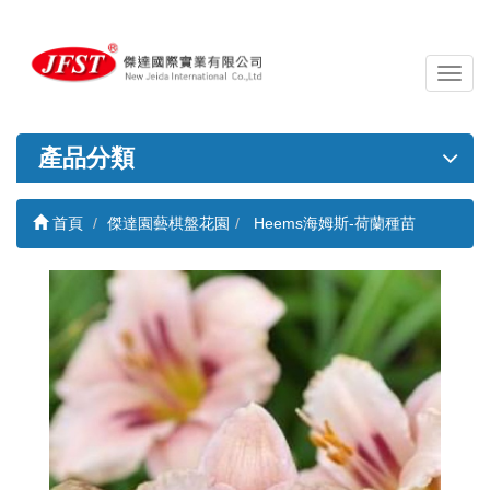
導
覽
列
開
產品分類
關
首頁
傑達園藝棋盤花園
Heems海姆斯-荷蘭種苗