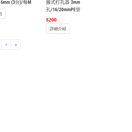
16mm (3分)/每M
握式打孔器 3mm
孔/16/20mmPE管
紹
$200
詳細介紹
>
≥