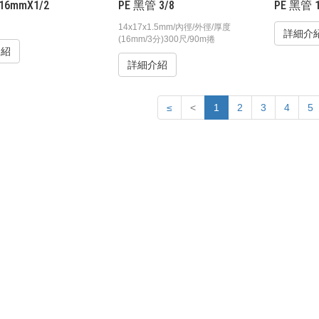
6mmX1/2
PE 黑管 3/8
PE 黑管 
14x17x1.5mm/內徑/外徑/厚度
詳細介
(16mm/3分)300尺/90m捲
介紹
詳細介紹
≤
<
1
2
3
4
5