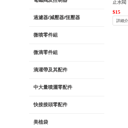
電磁閥及控制器
止水閥 1
$15
過濾器/減壓器/恆壓器
詳細
微噴零件組
微滴零件組
滴灌帶及其配件
中大量噴灑零配件
快接接頭零配件
美植袋