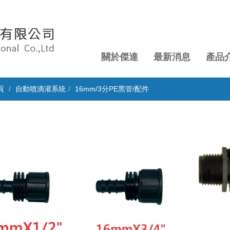
關於傑達
最新消息
產品
頁
自動噴滴灌系統
16mm/3分PE黑管/配件