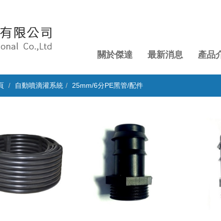
關於傑達
最新消息
產品
頁
自動噴滴灌系統
25mm/6分PE黑管/配件