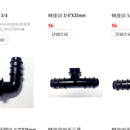
3/4
轉接頭 3/4"X25mm
轉接頭 1/
2.0mm/內徑/外徑/厚度
$6
$6
分) 300尺/90m捲
詳細介紹
詳細介
介紹
彎頭 1/2"X25mm
PE管用倒牙三通
PE管倒牙三