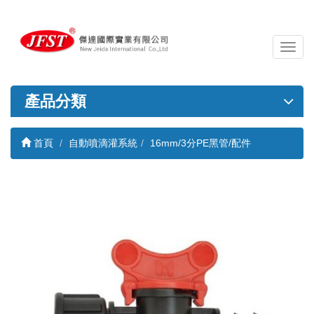
導
覽
列
開
產品分類
關
首頁
自動噴滴灌系統
16mm/3分PE黑管/配件