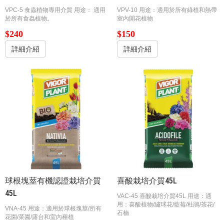
VPC-5 食蟲植物專用介質 用途： 適用
VPV-10 用途：適用於所有綠植和熱帶
於所有食蟲植物。
室內開花植物
$240
$150
詳細介紹
詳細介紹
球根塊莖有機認證栽培介質
喜酸栽培介質45L
45L
VAC-45 喜酸栽培介質45L 用途：適
用：喜酸植物/繡球花/藍莓/杜鵑/茶花/
VNA-45 用途：適用於球根塊莖/所有
石楠
花園/菜園/露台和室內種植