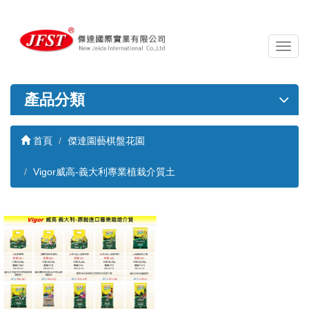
導
覽
列
開
產品分類
關
首頁
傑達園藝棋盤花園
Vigor威高-義大利專業植栽介質土