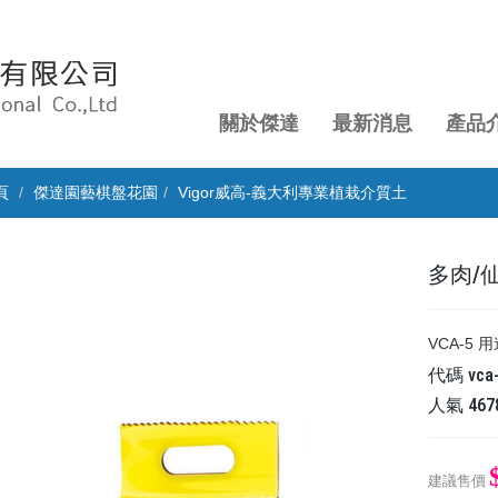
關於傑達
最新消息
產品
頁
傑達園藝棋盤花園
Vigor威高-義大利專業植栽介質土
多肉/
VCA-5
代碼
vca
人氣
467
建議售價