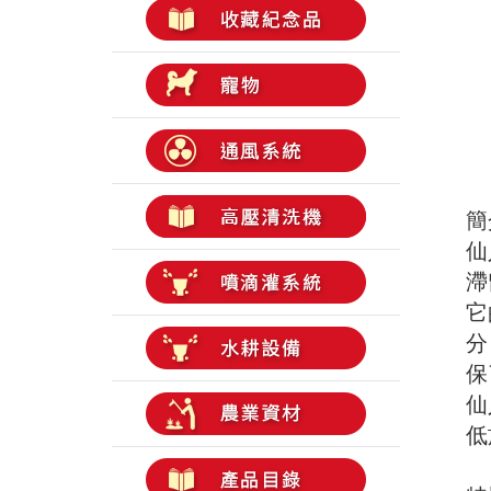
簡
仙
滯
它
分
保
仙
低