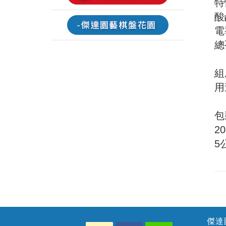
特
酸鹼
電導
總
組
用
包
2
5
傑達國