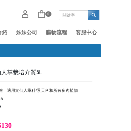
0
介紹
姊妹公司
購物流程
客服中心
仙人掌栽培介質5L
 用途：適用於仙人掌科/景天科和所有多肉植物
-5
8
$130