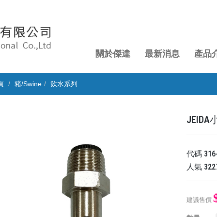
關於傑達
最新消息
產品
頁
豬/Swine
飲水系列
JEIDA小
代碼
316
人氣
322
建議售價