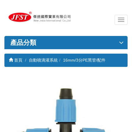
導
覽
列
開
產品分類
關
首頁
自動噴滴灌系統
16mm/3分PE黑管/配件