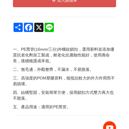
加入購物車
Share
Facebook
X
Line
一、PE黑管(16mm/三分)外螺紋鎖扣，選用新料並添加優
質抗老化劑加工製成，耐老化抗腐蝕性能好，使用壽命
長，後續維護成本低。
二、無毛邊，外觀整齊，不漏水，不易脫落。
三、高強度的POM塑膠原料，能抵抗較大的外力作用而不
易損壞。
四、結構堅固，安裝簡單方便，採用鎖扣方式壓力再大也
不脫落。
五、產品用途：適用於PE黑管。