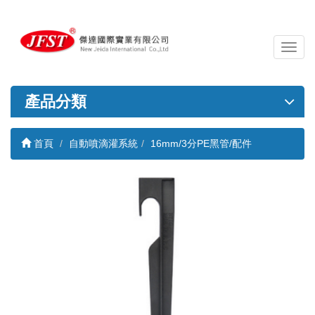
導
覽
列
開
產品分類
關
首頁
自動噴滴灌系統
16mm/3分PE黑管/配件