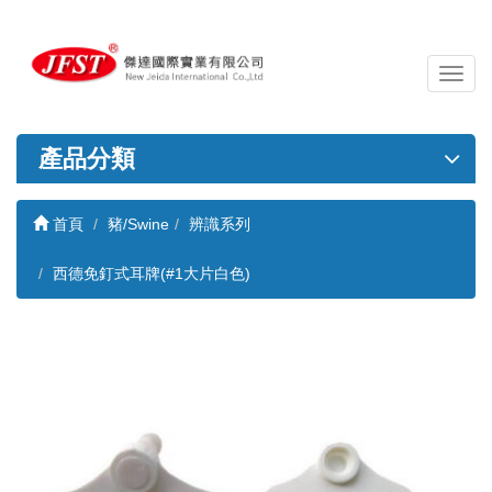
導
覽
列
開
產品分類
關
首頁
豬/Swine
辨識系列
西德免釘式耳牌(#1大片白色)