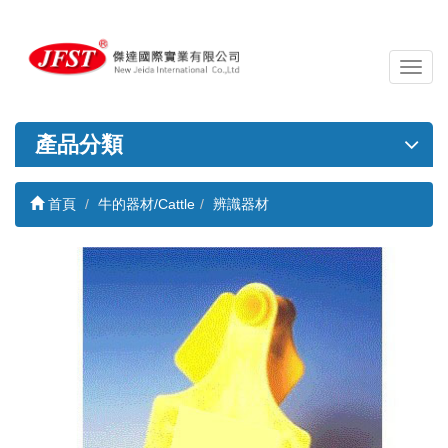
導
覽
列
開
產品分類
關
首頁
牛的器材/Cattle
辨識器材