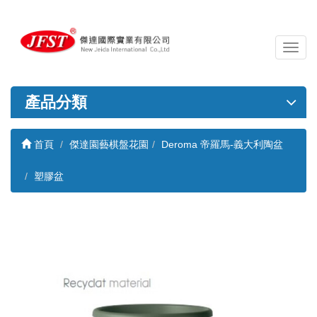
導
覽
列
開
產品分類
關
首頁
傑達園藝棋盤花園
Deroma 帝羅馬-義大利陶盆
塑膠盆