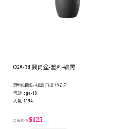
CGA-18 圓筒盆-塑料-碳黑
塑料錐圓盆--碳黑 口徑:18公分
代碼
cga-18
人氣
1194
$125
建議售價