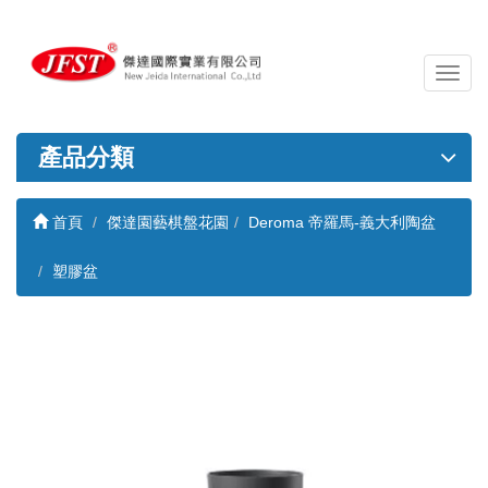
導
覽
列
開
產品分類
關
首頁
傑達園藝棋盤花園
Deroma 帝羅馬-義大利陶盆
塑膠盆