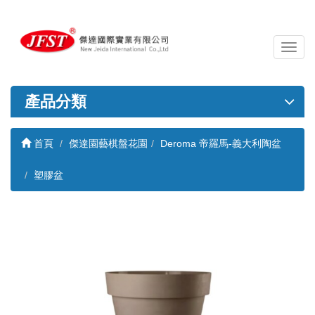
導
覽
列
開
產品分類
關
首頁
傑達園藝棋盤花園
Deroma 帝羅馬-義大利陶盆
塑膠盆