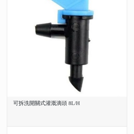
可拆洗開關式灌溉滴頭 8L/H