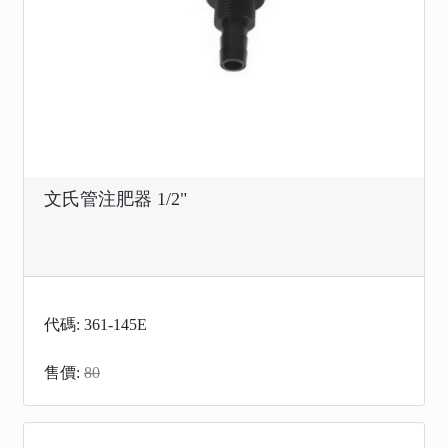
文氏管注肥器 1/2"
代碼: 361-145E
售價:
80