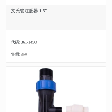
文氏管注肥器 1.5"
代碼: 361-145O
售價:
250