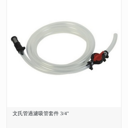
文氏管過濾吸管套件 3/4"